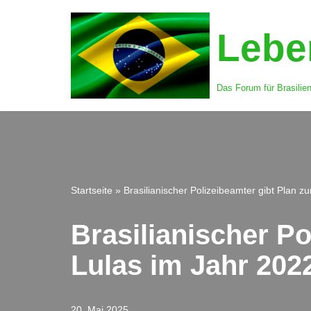
Leben
Zum
Inhalt
springen
Das Forum für Brasilie
Startseite
»
Brasilianischer Polizeibeamter gibt Plan 
Brasilianischer P
Lulas im Jahr 202
20. Mai 2025