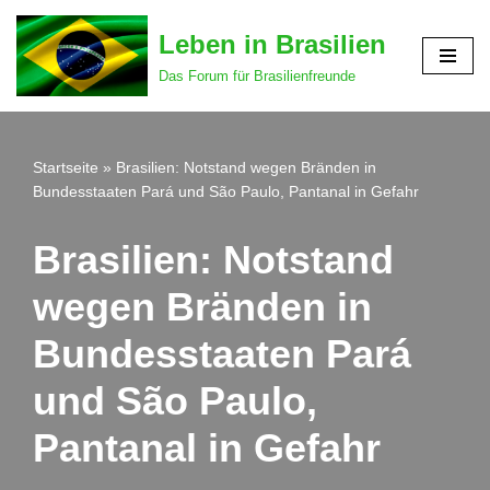
Leben in Brasilien
Zum
Das Forum für Brasilienfreunde
Inhalt
springen
Startseite
»
Brasilien: Notstand wegen Bränden in
Bundesstaaten Pará und São Paulo, Pantanal in Gefahr
Brasilien: Notstand
wegen Bränden in
Bundesstaaten Pará
und São Paulo,
Pantanal in Gefahr