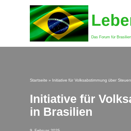
Leben
Zum
Inhalt
springen
Das Forum für Brasilie
Startseite
»
Initiative für Volksabstimmung über Steuern
Initiative für Vo
in Brasilien
9. Februar 2025