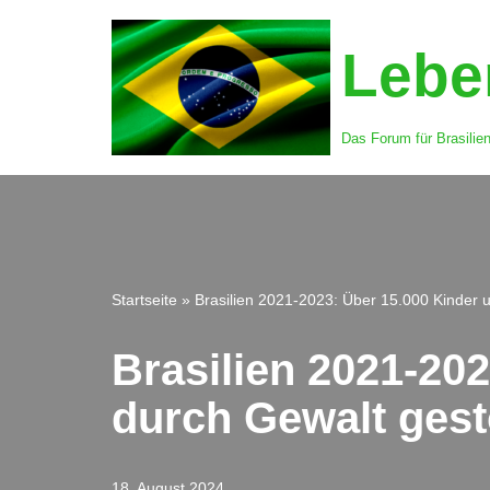
Leben
Zum
Inhalt
springen
Das Forum für Brasilie
Startseite
»
Brasilien 2021-2023: Über 15.000 Kinder 
Brasilien 2021-20
durch Gewalt ges
18. August 2024